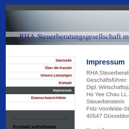
RHA Steuerberatungsgesellschaft m
域臣税务顾问有限公司
Impressum
Startseite
Über die Kanzlei
RHA Steuerberat
Unsere Leistungen
Geschäftsführer:
Kontakt
Dipl. Wirtschaftsj
Impressum
Ho Yee Chau LL
Datenschutzrichtlinie
Steuerberaterin
Fritz-Vomfelde-St
40547 Düsseldor
Kontakt aufnehmen