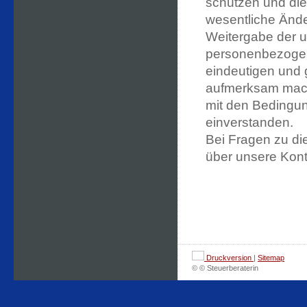
schützen und die 
wesentliche Änd
Weitergabe der u
personenbezogen
eindeutigen und 
aufmerksam mache
mit den Bedingun
einverstanden.
Bei Fragen zu d
über unsere Kont
Druckversion
|
Sitemap
© © Steuerberaterin