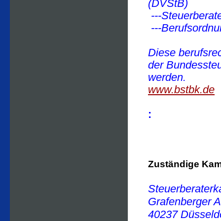
(DVStB)
---Steuerbera
---Berufsordn
Diese berufsre
der Bundesste
werden.
www.bstbk.de
:
Zuständige Ka
Steuerberater
Grafenberger A
40237 Düsseld